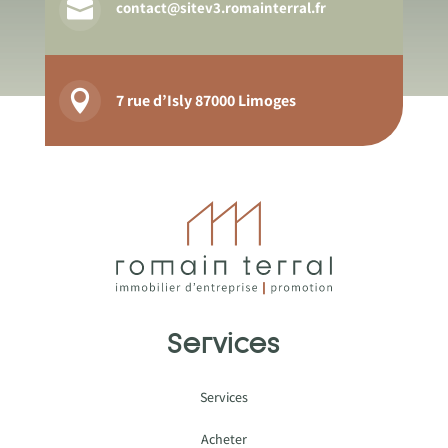

contact@sitev3.romainterral.fr

7 rue d’Isly 87000 Limoges
Services
Services
Acheter