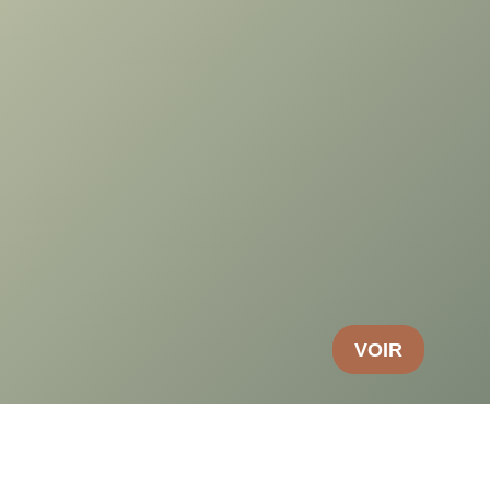
Bâtiment d’activité
Nous vous proposons en
exclusivité
à l
un
bâtiment d’activités de 361m2
bénéficiant d’une
bel
2 520 € HT/HC/mois
VOIR