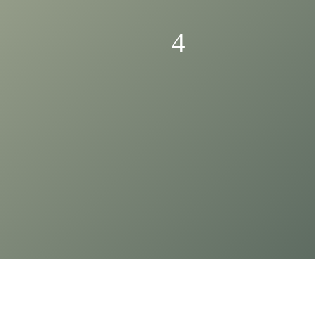
s
a
location
le visibilité commerciale
.