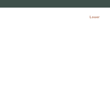
Accueil
L’agence
Services
Acheter
Louer
Pr