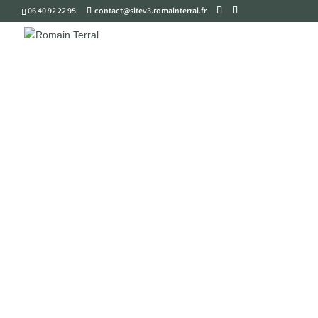
06 40 92 22 95
contact@sitev3.romainterral.fr