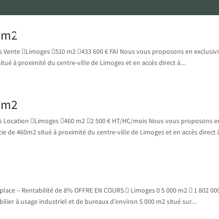
10m2
Accueil
L’agence
Services
Acheter
Louer
Pr
es Vente Limoges 510 m2 433 600 € FAI Nous vous proposons en exclusivi
tué à proximité du centre-ville de Limoges et en accès direct à...
10m2
ges Location Limoges 460 m2 2 500 € HT/HC/mois Nous vous proposons e
ie de 460m2 situé à proximité du centre-ville de Limoges et en accès direct à
n place – Rentabilité de 8% OFFRE EN COURS  Limoges 0 5 000 m2  1 802 00
ilier à usage industriel et de bureaux d’environ 5 000 m2 situé sur...