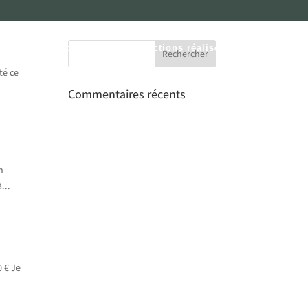
omotion immobilière
Transactions réalisées
Contact
té ce
Commentaires récents
n
...
0 € Je