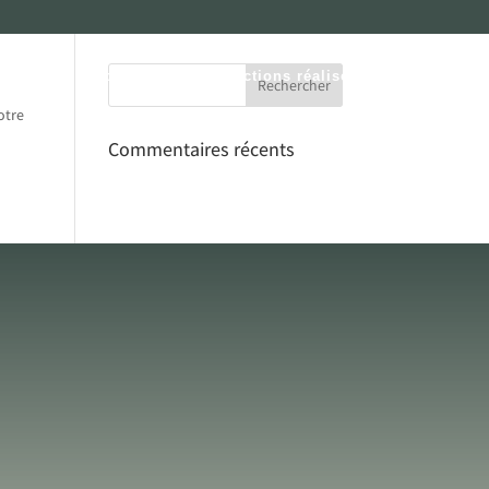
omotion immobilière
Transactions réalisées
Contact
otre
Commentaires récents
 sommes à votre écoute !