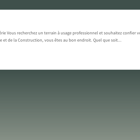
Accueil
L’agence
Services
Acheter
Louer
Pr
rie Vous recherchez un terrain à usage professionnel et souhaitez confier v
e et de la Construction, vous êtes au bon endroit. Quel que soit...
Contactez-nous
et
ou tout simplement pour des
renseignements
sur un bien, nous