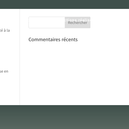
omotion immobilière
Transactions réalisées
Contact
é à la
Commentaires récents
se en