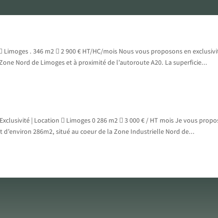
Accueil
L’agence
Services
Acheter
Louer
Pr
 Limoges . 346 m2  2 900 € HT/HC/mois Nous vous proposons en exclusivit
 Zone Nord de Limoges et à proximité de l’autoroute A20. La superficie...
Exclusivité | Location  Limoges 0 286 m2  3 000 € / HT mois Je vous propo
nt d’environ 286m2, situé au coeur de la Zone Industrielle Nord de...