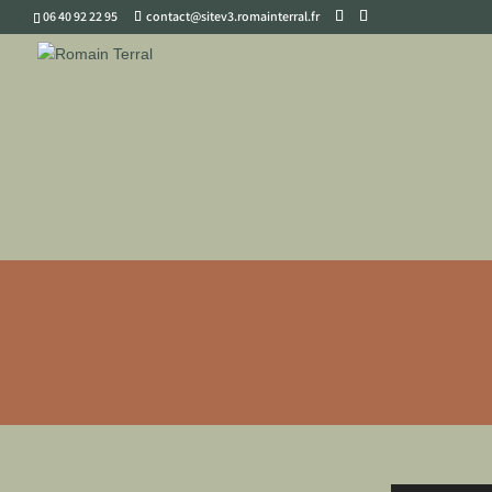
06 40 92 22 95
contact@sitev3.romainterral.fr