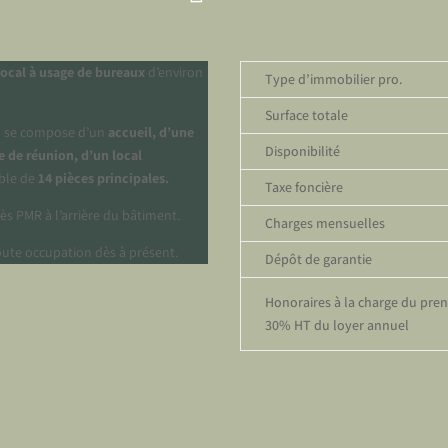
local à usage de bureaux
d’environ
Type d’immobilier pro.
Surface totale
il se compose d’un
accueil, d’une
Disponibilité
le de réunion, d’un local
ble de
14 pièces principales.
Taxe foncière
cès PMR à l’arrière du bâtiment.
Charges mensuelles
toute occupation dès à présent.
Dépôt de garantie
Honoraires à la charge du pre
30% HT du loyer annuel