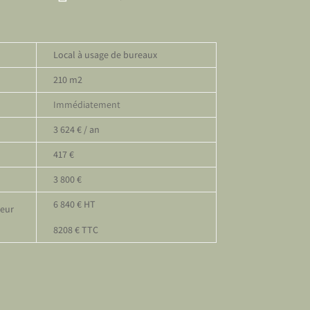
Local à usage de bureaux
210 m2
Immédiatement
3 624 € / an
417 €
3 800 €
6 840 € HT
neur
8208 € TTC