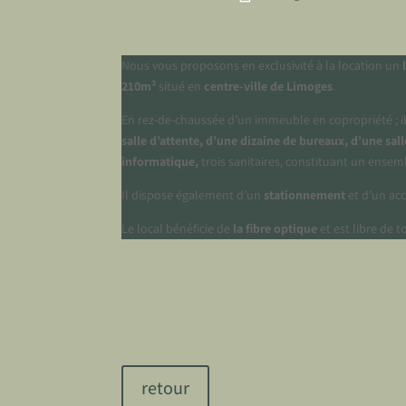
Nous vous proposons en exclusivité à la location un
210m²
situé en
centre-ville de Limoges
.
En rez-de-chaussée
d’un immeuble en copropriété ; 
salle d’attente, d’une dizaine de bureaux, d’une sal
informatique,
trois sanitaires, constituant un ensem
Il dispose également d’un
stationnement
et d’un ac
Le local
bénéficie de
la fibre optique
et est libre de 
retour