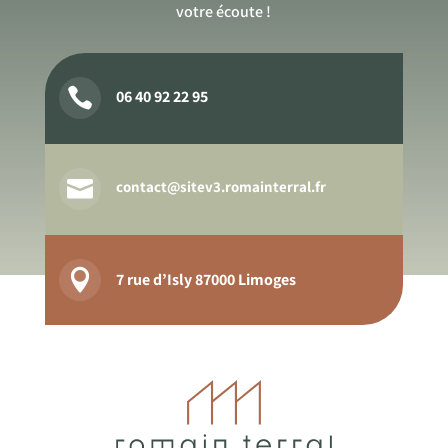
votre écoute !

06 40 92 22 95

contact@sitev3.romainterral.fr

7 rue d’Isly 87000 Limoges