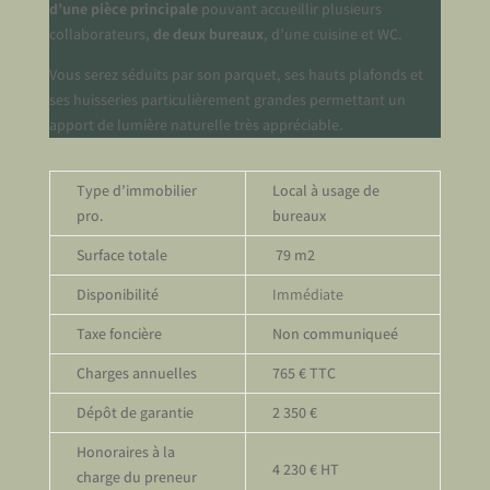
d’une pièce principale
pouvant accueillir plusieurs
collaborateurs,
de deux bureaux
, d’une cuisine et WC.
Vous serez séduits par son parquet, ses hauts plafonds et
ses huisseries particulièrement grandes permettant un
apport de lumière naturelle très appréciable.
Type d’immobilier
Local à usage de
pro.
bureaux
Surface totale
79 m2
Disponibilité
Immédiate
Taxe foncière
Non communiqueé
Charges annuelles
765 € TTC
Dépôt de garantie
2 350 €
Honoraires à la
4 230 € HT
charge du preneur