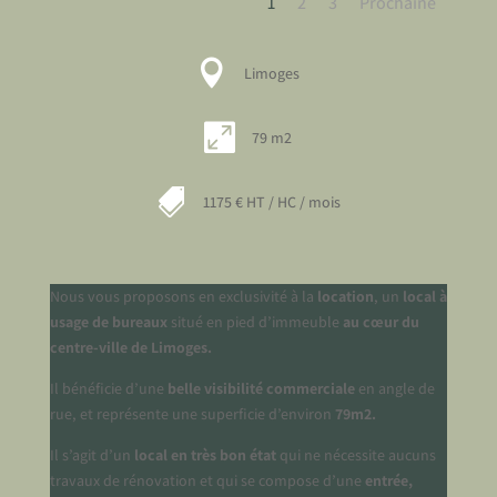
1
2
3
Prochaine

Limoges

79 m2

1175 € HT / HC / mois
Nous vous proposons en exclusivité à la
location
, un
local à
usage de bureaux
situé en pied d’immeuble
au cœur du
centre-ville de Limoges.
Il bénéficie d’une
belle visibilité commerciale
en angle de
rue, et représente une
superficie d’environ
79m2.
Il s’agit d’un
local en très bon état
qui ne nécessite aucuns
travaux de rénovation et qui se compose d’une
entrée,