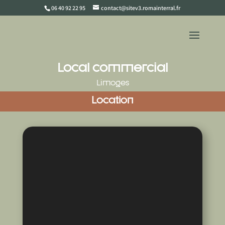
06 40 92 22 95
contact@sitev3.romainterral.fr
Local commercial
Limoges
Location